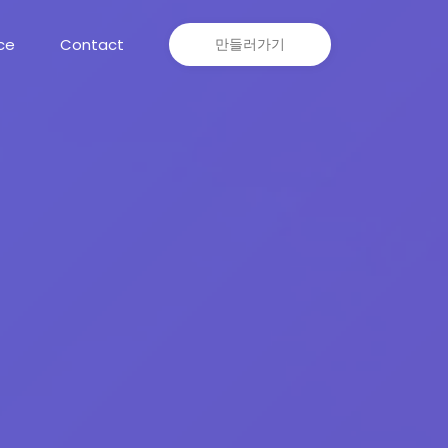
ice
Contact
만들러가기