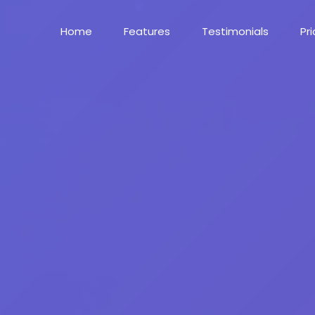
Home
Features
Testimonials
Pr