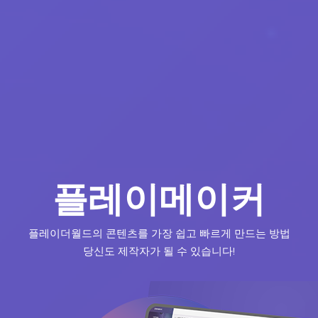
플레이메이커
플레이더월드의 콘텐츠를 가장 쉽고 빠르게 만드는 방법
당신도 제작자가 될 수 있습니다!